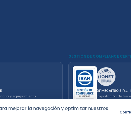
GESTIÓN DE COMPLIANCE CERT
ER
DF MEGAFRÍO S.R.L. 
inaria y equipamiento
Importación de bien
electrodomésticos. 
ara mejorar la navegación y optimizar nuestros
Confi
cesco Equipamientos Comerciales