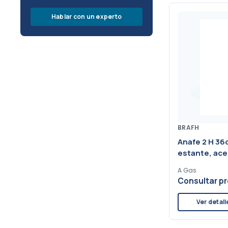
Hablar con un experto
BRAFH
Anafe 2 H 36
estante, ace
A Gas
Consultar pr
Ver detall