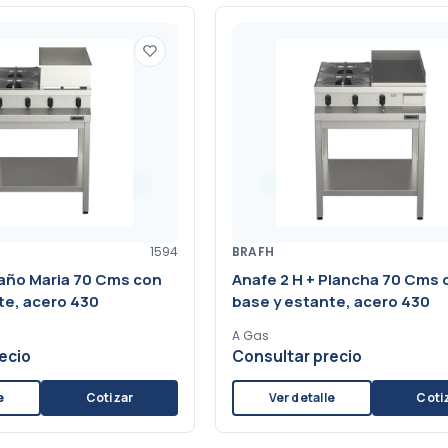
1594
BRAFH
Baño Maria 70 Cms con
Anafe 2 H + Plancha 70 Cms 
te, acero 430
base y estante, acero 430
A Gas
ecio
Consultar precio
e
Cotizar
Ver detalle
Coti