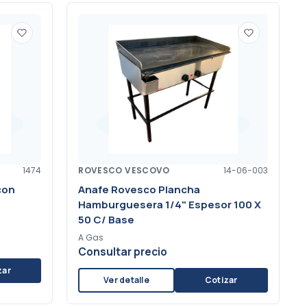
1474
ROVESCO VESCOVO
14-06-003
con
Anafe Rovesco Plancha
Hamburguesera 1/4" Espesor 100 X
50 C/ Base
A Gas
Consultar precio
zar
Ver detalle
Cotizar