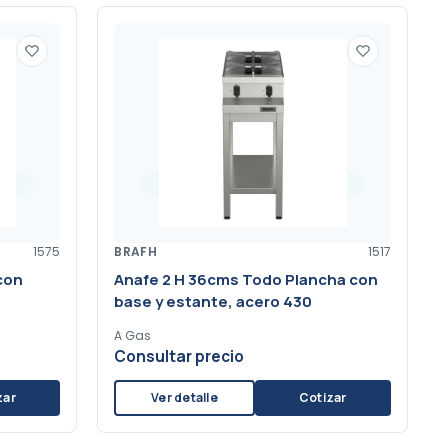
1575
BRAFH
1517
con
Anafe 2 H 36cms Todo Plancha con
base y estante, acero 430
A Gas
Consultar precio
zar
Ver detalle
Cotizar