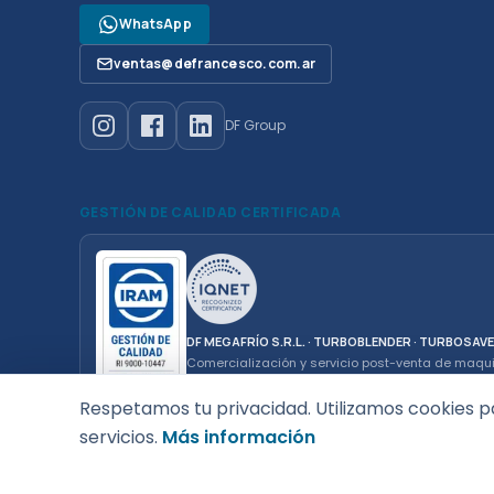
WhatsApp
ventas@defrancesco.com.ar
DF Group
GESTIÓN DE CALIDAD CERTIFICADA
DF MEGAFRÍO S.R.L. · TURBOBLENDER · TURBOSAV
Comercialización y servicio post-venta de maqu
gastronómico de uso doméstico y profesional.
Respetamos tu privacidad. Utilizamos cookies p
servicios.
Más información
© 2026 DF MEGAFRÍO S.R.L. — CUIT 30-69255874-6 — De Fran