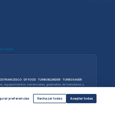
IFICADA
· DE FRANCESCO · DF FOOD · TURBOBLENDER · TURBOSAVER
es, equipamientos comerciales, gabinetes de heladeras y
Compra de pescado y exportación.
gurar preferencias
Rechazar todas
Aceptar todas