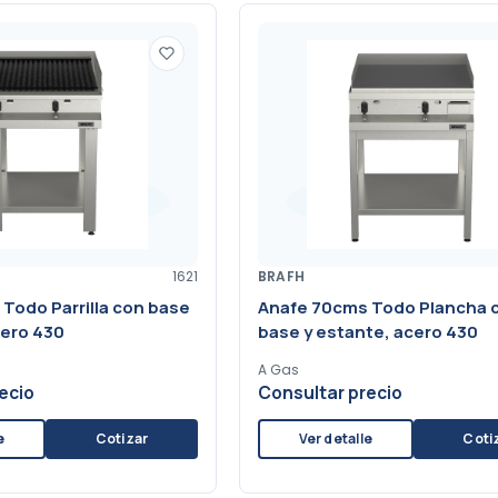
1621
BRAFH
Todo Parrilla con base
Anafe 70cms Todo Plancha 
cero 430
base y estante, acero 430
A Gas
ecio
Consultar precio
e
Cotizar
Ver detalle
Coti