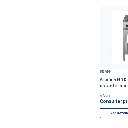
BRAFH
Anafe 4 H 70
estante, ace
A Gas
Consultar pr
Ver detall