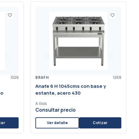
1329
BRAFH
1269
Anafe 6 H 1045cms con base y
co
estante, acero 430
A Gas
Consultar precio
zar
Ver detalle
Cotizar