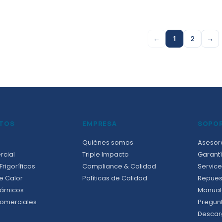
←
1
2
→
TOS
EMPRESA
SOPO
Quiénes somos
Asesor
rcial
Triple Impacto
Garantí
rigoríficas
Compliance & Calidad
Service
e Calor
Políticas de Calidad
Repues
árnicos
Manual
omerciales
Pregun
Descar