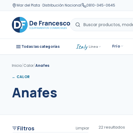
Mar del Plata · Distribución Nacional
0810-345-0645
Italy
Frío
Todas las categorías
· Línea
Inicio
/
Calor
/
Anafes
←
CALOR
Anafes
22
resultado
s
Filtros
Limpiar