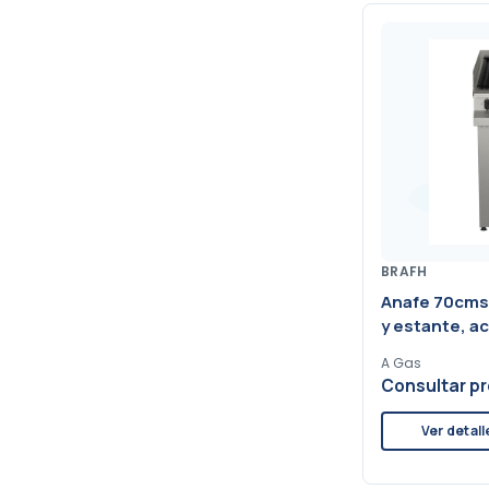
BRAFH
Anafe 70cms 
y estante, a
A Gas
Consultar pr
Ver detall