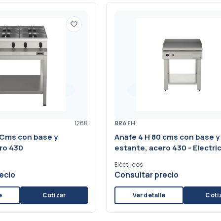
1268
BRAFH
 Cms con base y
Anafe 4 H 80 cms con base y
ro 430
estante, acero 430 - Electri
Eléctricos
ecio
Consultar precio
e
Cotizar
Ver detalle
Coti