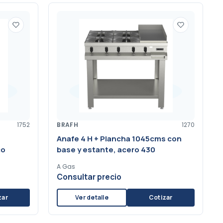
1752
BRAFH
1270
Anafe 4 H + Plancha 1045cms con
co
base y estante, acero 430
A Gas
Consultar precio
zar
Ver detalle
Cotizar