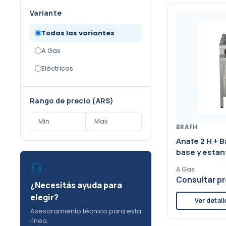
Variante
Todas las variantes
A Gas
Eléctricos
Rango de precio (ARS)
BRAFH
Anafe 2 H + 
base y estan
A Gas
Consultar pr
¿Necesitás ayuda para
elegir?
Ver detall
Asesoramiento técnico para esta
línea.