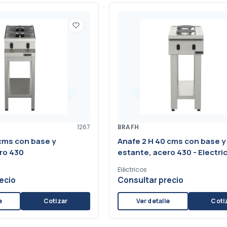
1267
BRAFH
cms con base y
Anafe 2 H 40 cms con base y
ro 430
estante, acero 430 - Electri
Eléctricos
ecio
Consultar precio
e
Cotizar
Ver detalle
Coti