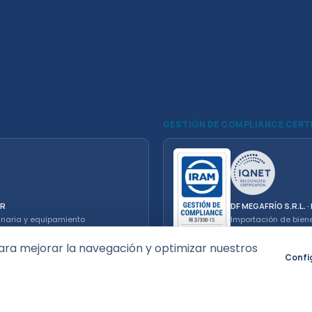
GESTIÓN DE COMPLIANCE CERT
ER
DF MEGAFRÍO S.R.L. 
inaria y equipamiento
Importación de bien
electrodomésticos. 
ara mejorar la navegación y optimizar nuestros
Confi
cesco Equipamientos Comerciales
5-0645 · 0223 482-1052
Acceso vendedores