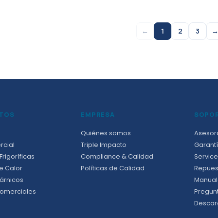
←
1
2
3
TOS
EMPRESA
SOPO
Quiénes somos
Asesor
rcial
Triple Impacto
Garantí
rigoríficas
Compliance & Calidad
Service
e Calor
Políticas de Calidad
Repues
árnicos
Manual
omerciales
Pregun
Descar