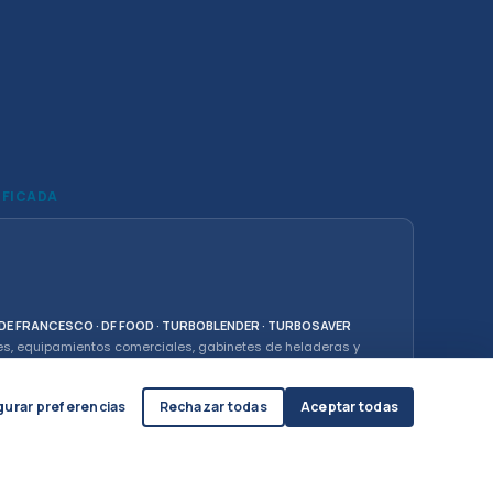
IFICADA
· DE FRANCESCO · DF FOOD · TURBOBLENDER · TURBOSAVER
es, equipamientos comerciales, gabinetes de heladeras y
Compra de pescado y exportación.
gurar preferencias
Rechazar todas
Aceptar todas