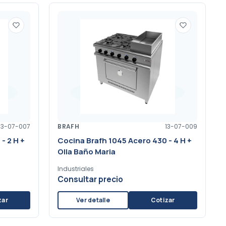
13-07-007
BRAFH
13-07-009
- 2 H +
Cocina Brafh 1045 Acero 430 - 4 H +
Olla Baño Maria
Industriales
Consultar precio
zar
Ver detalle
Cotizar