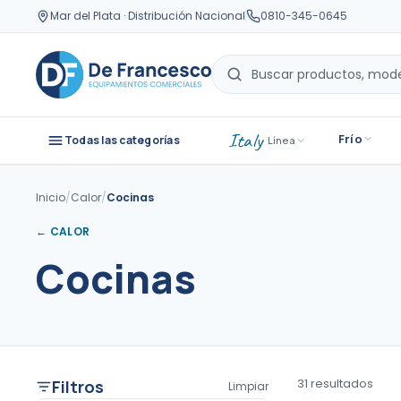
Mar del Plata · Distribución Nacional
0810-345-0645
Italy
Frío
Todas las categorías
· Línea
Inicio
/
Calor
/
Cocinas
←
CALOR
Cocinas
31
resultado
s
Filtros
Limpiar