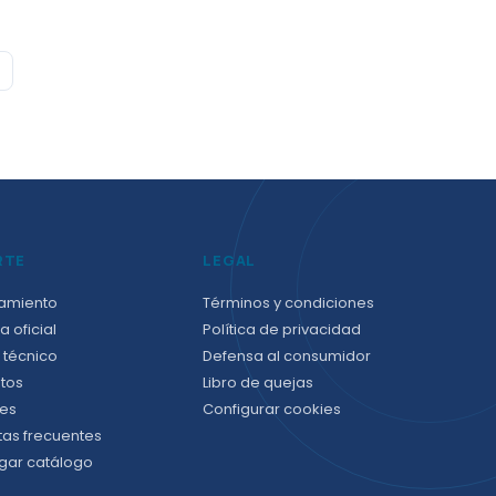
→
RTE
LEGAL
amiento
Términos y condiciones
a oficial
Política de privacidad
 técnico
Defensa al consumidor
tos
Libro de quejas
es
Configurar cookies
tas frecuentes
gar catálogo