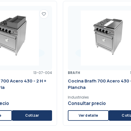
13-07-004
BRAFH
700 Acero 430 - 2 H +
Cocina Brafh 700 Acero 430 -
ria
Plancha
Industriales
ecio
Consultar precio
e
Cotizar
Ver detalle
Coti