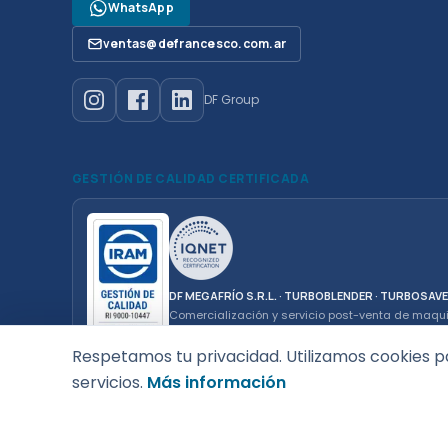
WhatsApp
ventas@defrancesco.com.ar
DF Group
GESTIÓN DE CALIDAD CERTIFICADA
DF MEGAFRÍO S.R.L. · TURBOBLENDER · TURBOSAV
Comercialización y servicio post-venta de maqu
gastronómico de uso doméstico y profesional.
Respetamos tu privacidad. Utilizamos cookies p
servicios.
Más información
© 2026 DF MEGAFRÍO S.R.L. — CUIT 30-69255874-6 — De Fran
12 de Octubre 6634, Mar del Plata (CP 7600), Argentina
0810-34