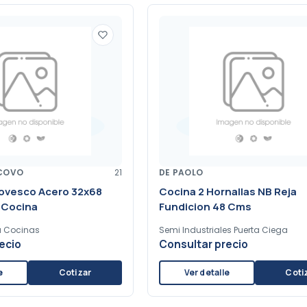
COVO
21
DE PAOLO
Rovesco Acero 32x68
Cocina 2 Hornallas NB Reja
 Cocina
Fundicion 48 Cms
a Cocinas
Semi Industriales Puerta Ciega
ecio
Consultar precio
e
Cotizar
Ver detalle
Coti