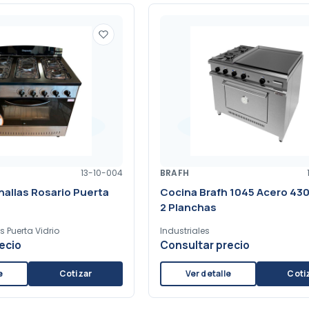
13-10-004
BRAFH
nallas Rosario Puerta
Cocina Brafh 1045 Acero 430 
2 Planchas
s Puerta Vidrio
Industriales
ecio
Consultar precio
e
Cotizar
Ver detalle
Coti