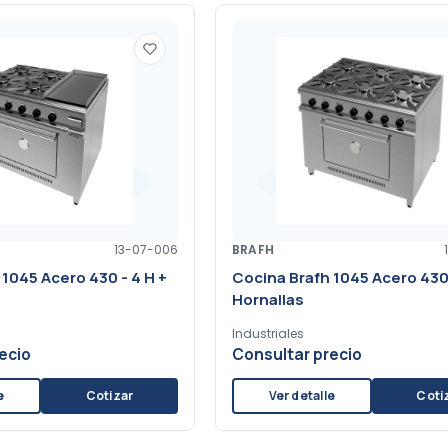
13-07-006
BRAFH
1045 Acero 430 - 4 H +
Cocina Brafh 1045 Acero 430
Hornallas
Industriales
ecio
Consultar precio
e
Cotizar
Ver detalle
Coti