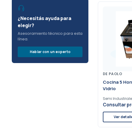
¿Necesitás ayuda para
elegir?
Asesoramiento técnico para esta
línea.
Hablar con un experto
DE PAOLO
Cocina 5 Hor
Vidrio
Semi Industriale
Consultar pr
Ver detall