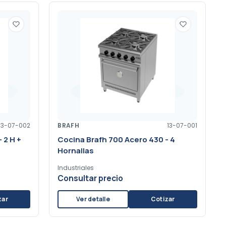
13-07-002
BRAFH
13-07-001
 2 H +
Cocina Brafh 700 Acero 430 - 4
Hornallas
Industriales
Consultar precio
zar
Ver detalle
Cotizar