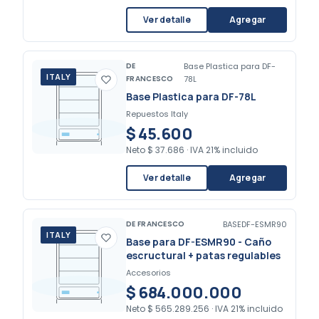
Ver detalle
Agregar
DE
Base Plastica para DF-
ITALY
FRANCESCO
78L
Base Plastica para DF-78L
Repuestos Italy
$ 45.600
Neto
$ 37.686
·
IVA 21% incluido
Ver detalle
Agregar
DE FRANCESCO
BASEDF-ESMR90
ITALY
Base para DF-ESMR90 - Caño
escructural + patas regulables
Accesorios
$ 684.000.000
Neto
$ 565.289.256
·
IVA 21% incluido