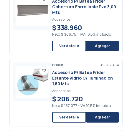
Accesorio P/ Batea Frider
Cobertura Enrrollable Pvc 3,00
Mts
Accesorios
$ 338.960
Neto
$ 306.751
·
IVA 10,5% incluido
Ver detalle
Agregar
FRIDER
05-07-014
Accesorio P/ Batea Frider
Estante Vidrio C/ Iluminacion
1,80 Mts
Accesorios
$ 206.720
Neto
$ 187.077
·
IVA 10,5% incluido
Ver detalle
Agregar