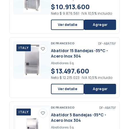
$ 10.913.600
Neto
$ 9.876.561
·
IVA 10,5% incluido
Ver detalle
Agregar
DE FRANCESCO
DF-ABAT15F
ITALY
Abatidor 15 Bandejas -35°C -
Acero Inox 304
Abatidores Eq.
$ 13.497.600
Neto
$ 12.215.023
·
IVA 10,5% incluido
Ver detalle
Agregar
DE FRANCESCO
DF-ABAT5F
ITALY
Abatidor 5 Bandejas -35°C -
Acero Inox 304
Abatidores Eq.