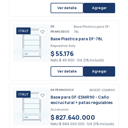
Ver detalle
Agregar
DE
Base Plastica para DF-
ITALY
FRANCESCO
78L
Base Plastica para DF-78L
Repuestos Italy
$ 55.176
Neto
$ 45.600
·
IVA 21% incluido
Ver detalle
Agregar
DE FRANCESCO
BASEDF-ESMR90
ITALY
Base para DF-ESMR90 - Caño
escructural + patas regulables
Accesorios
$ 827.640.000
Neto
$ 684.000.000
·
IVA 21% incluido