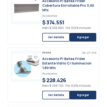
Accesorio P/ Batea Frider
Cobertura Enrrollable Pvc 3,00
Mts
Accesorios
$ 374.551
Neto
$ 338.960
·
IVA 10,5% incluido
Ver detalle
Agregar
FRIDER
05-07-014
Accesorio P/ Batea Frider
Estante Vidrio C/ Iluminacion
1,80 Mts
Accesorios
$ 228.426
Neto
$ 206.720
·
IVA 10,5% incluido
Ver detalle
Agregar