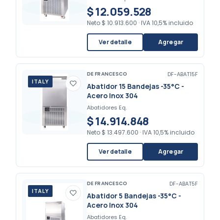
$ 12.059.528
Neto
$ 10.913.600
·
IVA 10,5% incluido
Ver detalle
Agregar
DE FRANCESCO
DF-ABAT15F
ITALY
Abatidor 15 Bandejas -35°C -
Acero Inox 304
Abatidores Eq.
$ 14.914.848
Neto
$ 13.497.600
·
IVA 10,5% incluido
Ver detalle
Agregar
DE FRANCESCO
DF-ABAT5F
ITALY
Abatidor 5 Bandejas -35°C -
Acero Inox 304
Abatidores Eq.