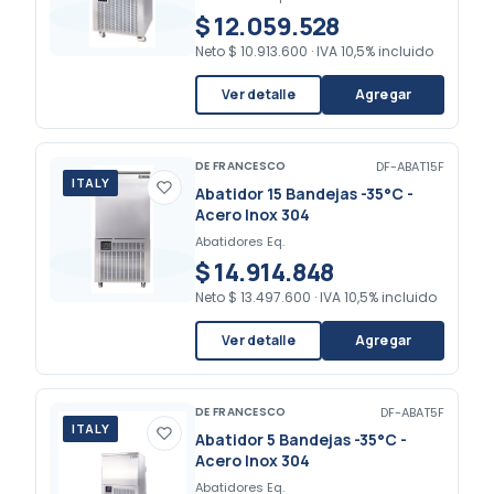
$ 12.059.528
Neto
$ 10.913.600
·
IVA 10,5% incluido
Ver detalle
Agregar
DE FRANCESCO
DF-ABAT15F
ITALY
Abatidor 15 Bandejas -35°C -
Acero Inox 304
Abatidores Eq.
$ 14.914.848
Neto
$ 13.497.600
·
IVA 10,5% incluido
Ver detalle
Agregar
DE FRANCESCO
DF-ABAT5F
ITALY
Abatidor 5 Bandejas -35°C -
Acero Inox 304
Abatidores Eq.