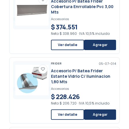
Accesorio P/ Batea Frider
Cobertura Enrrollable Pvc 3,00
Mts
Accesorios
$ 374.551
Neto
$ 338.960
·
IVA 10,5% incluido
Ver detalle
Agregar
FRIDER
05-07-014
Accesorio P/ Batea Frider
Estante Vidrio C/ Iluminacion
1,80 Mts
Accesorios
$ 228.426
Neto
$ 206.720
·
IVA 10,5% incluido
Ver detalle
Agregar