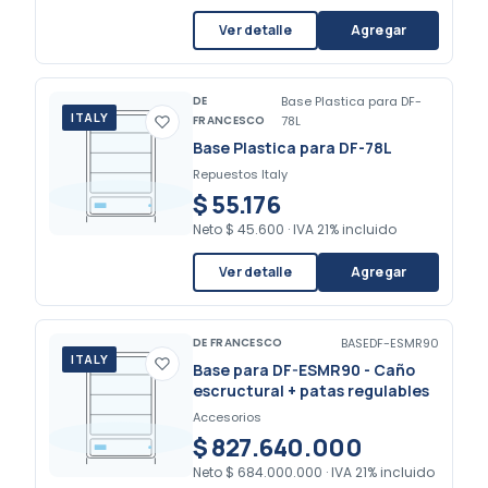
Ver detalle
Agregar
DE
Base Plastica para DF-
ITALY
FRANCESCO
78L
Base Plastica para DF-78L
Repuestos Italy
$ 55.176
Neto
$ 45.600
·
IVA 21% incluido
Ver detalle
Agregar
DE FRANCESCO
BASEDF-ESMR90
ITALY
Base para DF-ESMR90 - Caño
escructural + patas regulables
Accesorios
$ 827.640.000
Neto
$ 684.000.000
·
IVA 21% incluido