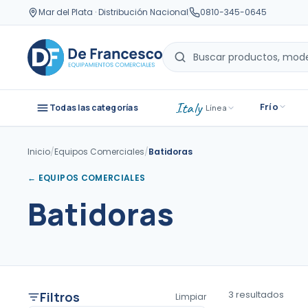
Mar del Plata · Distribución Nacional
0810-345-0645
Italy
Frío
Todas las categorías
· Línea
Inicio
/
Equipos Comerciales
/
Batidoras
←
EQUIPOS COMERCIALES
Batidoras
3
resultado
s
Filtros
Limpiar