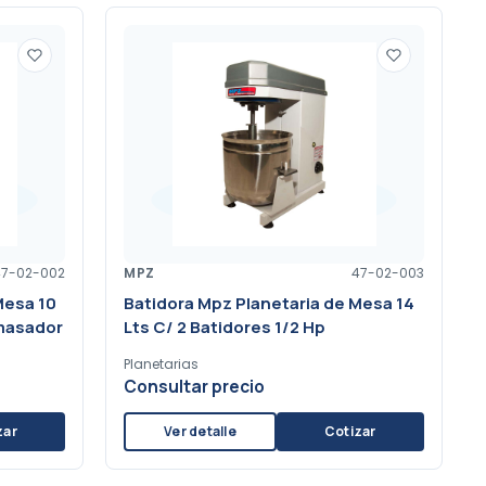
47-02-002
MPZ
47-02-003
Mesa 10
Batidora Mpz Planetaria de Mesa 14
Amasador
Lts C/ 2 Batidores 1/2 Hp
Planetarias
Consultar precio
zar
Ver detalle
Cotizar