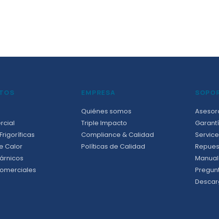
TOS
EMPRESA
SOPO
Quiénes somos
Asesor
rcial
Triple Impacto
Garantí
rigoríficas
Compliance & Calidad
Service
e Calor
Políticas de Calidad
Repues
árnicos
Manual
omerciales
Pregun
Descar