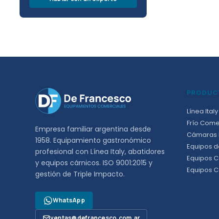
PRODUC
Línea Italy
Frío Come
Empresa familiar argentina desde
Cámaras F
1958. Equipamiento gastronómico
Equipos d
profesional con Línea Italy, abatidores
Equipos C
y equipos cárnicos. ISO 9001:2015 y
Equipos C
gestión de Triple Impacto.
WhatsApp
ventas@defrancesco.com.ar