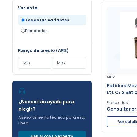
Variante
Todas las variantes
Planetarias
Rango de precio (ARS)
MPZ
Batidora Mpz
Lts C/ 2 Bati
¿Necesitás ayuda para
Planetarias
elegir?
Consultar pr
Asesoramiento técnico para esta
Ver detall
línea.
Hablar con un experto