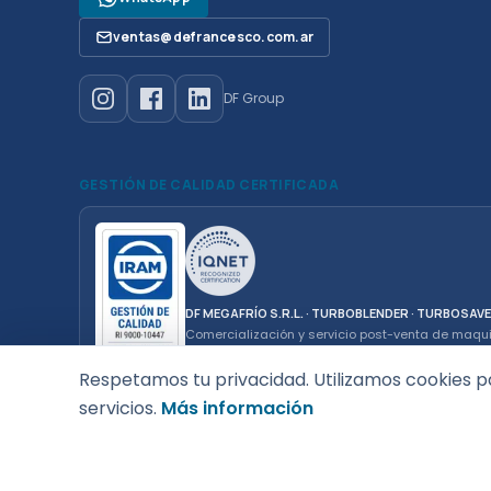
ventas@defrancesco.com.ar
DF Group
GESTIÓN DE CALIDAD CERTIFICADA
DF MEGAFRÍO S.R.L. · TURBOBLENDER · TURBOSAV
Comercialización y servicio post-venta de maqu
gastronómico de uso doméstico y profesional.
Respetamos tu privacidad. Utilizamos cookies p
servicios.
Más información
© 2026 DF MEGAFRÍO S.R.L. — CUIT 30-69255874-6 — De Fran
12 de Octubre 6634, Mar del Plata (CP 7600), Argentina
0810-34