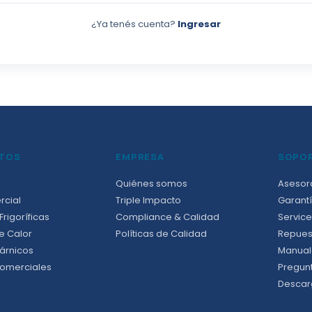
¿Ya tenés cuenta?
Ingresar
TOS
EMPRESA
SOPO
Quiénes somos
Asesor
rcial
Triple Impacto
Garantí
rigoríficas
Compliance & Calidad
Service
e Calor
Políticas de Calidad
Repues
árnicos
Manual
omerciales
Pregun
Descar