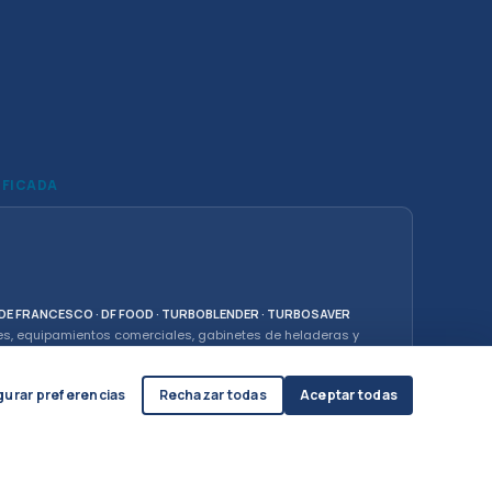
IFICADA
· DE FRANCESCO · DF FOOD · TURBOBLENDER · TURBOSAVER
es, equipamientos comerciales, gabinetes de heladeras y
Compra de pescado y exportación.
gurar preferencias
Rechazar todas
Aceptar todas