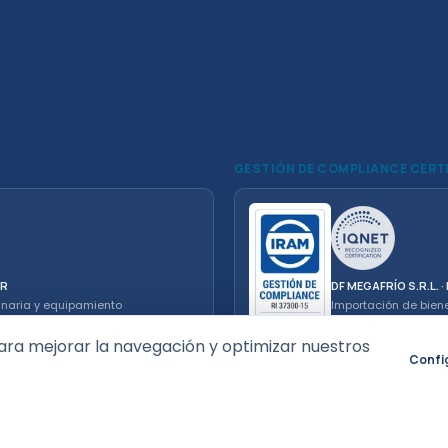
GESTIÓN DE COMPLIANCE CERT
ER
DF MEGAFRÍO S.R.L. 
inaria y equipamiento
Importación de bien
electrodomésticos. 
ara mejorar la navegación y optimizar nuestros
Confi
cesco Equipamientos Comerciales
5-0645 · 0223 482-1052
Acceso vendedores