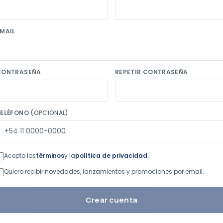
MAIL
CONTRASEÑA
REPETIR CONTRASEÑA
TELÉFONO
(OPCIONAL)
Acepto los
términos
y la
política de privacidad
.
Quiero recibir novedades, lanzamientos y promociones por email.
Crear cuenta