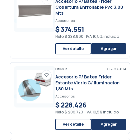
Accesorio P/ Batea Frider
Cobertura Enrrollable Pvc 3,00
Mts
Accesorios
$ 374.551
Neto
$ 338.960
·
IVA 10,5% incluido
Ver detalle
Agregar
FRIDER
05-07-014
Accesorio P/ Batea Frider
Estante Vidrio C/ Iluminacion
1,80 Mts
Accesorios
$ 228.426
Neto
$ 206.720
·
IVA 10,5% incluido
Ver detalle
Agregar