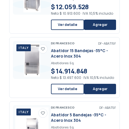
$ 12.059.528
Neto
$ 10.913.600
·
IVA 10,5% incluido
Ver detalle
Agregar
DE FRANCESCO
DF-ABAT15F
ITALY
Abatidor 15 Bandejas -35°C -
Acero Inox 304
Abatidores Eq.
$ 14.914.848
Neto
$ 13.497.600
·
IVA 10,5% incluido
Ver detalle
Agregar
DE FRANCESCO
DF-ABAT5F
ITALY
Abatidor 5 Bandejas -35°C -
Acero Inox 304
Abatidores Eq.