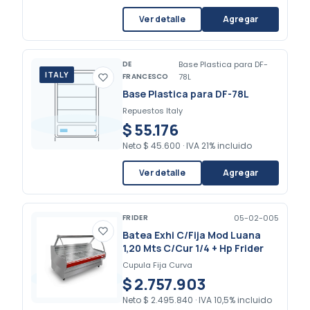
Ver detalle
Agregar
DE
Base Plastica para DF-
ITALY
FRANCESCO
78L
Base Plastica para DF-78L
Repuestos Italy
$ 55.176
Neto
$ 45.600
·
IVA 21% incluido
Ver detalle
Agregar
FRIDER
05-02-005
Batea Exhi C/Fija Mod Luana
1,20 Mts C/Cur 1/4 + Hp Frider
Cupula Fija Curva
$ 2.757.903
Neto
$ 2.495.840
·
IVA 10,5% incluido